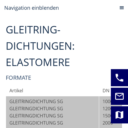
Navigation einblenden
GLEITRING-
DICHTUNGEN:
ELASTOMERE
phone
FORMATE
Artikel
DN
mail_outline
GLEITRINGDICHTUNG SG
1000
GLEITRINGDICHTUNG SG
1200
map
GLEITRINGDICHTUNG SG
1500
GLEITRINGDICHTUNG SG
2000