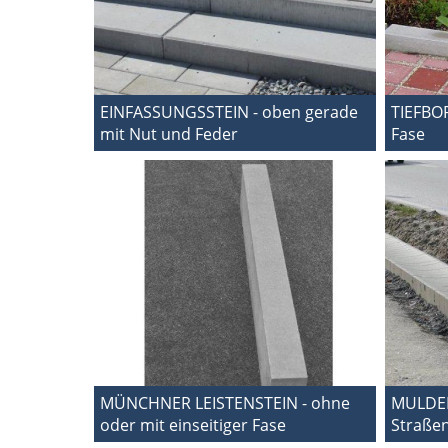
EINFASSUNGSSTEIN - oben gerade
TIEFBOR
mit Nut und Feder
Fase
MÜNCHNER LEISTENSTEIN - ohne
MULDEN
oder mit einseitiger Fase
Straße