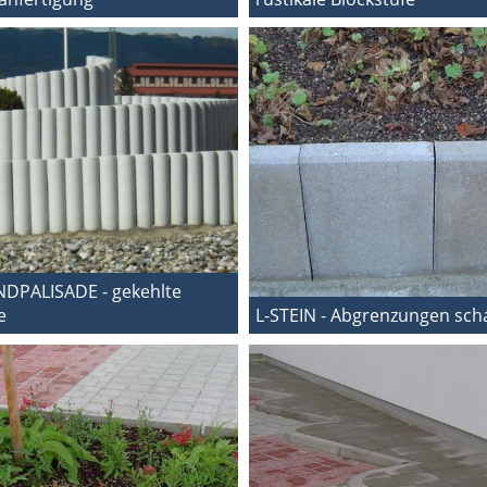
DPALISADE - gekehlte
e
L-STEIN - Abgrenzungen sch