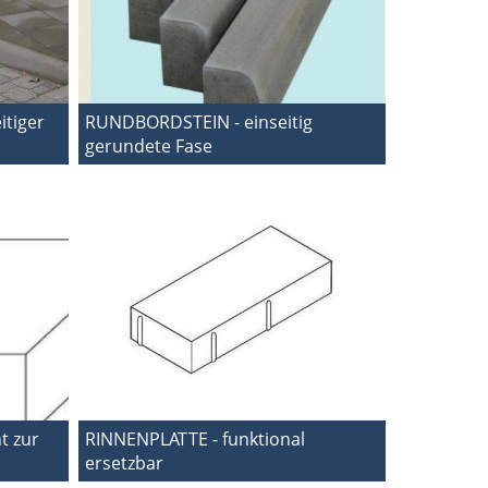
tiger
RUNDBORDSTEIN - einseitig
gerundete Fase
t zur
RINNENPLATTE - funktional
ersetzbar