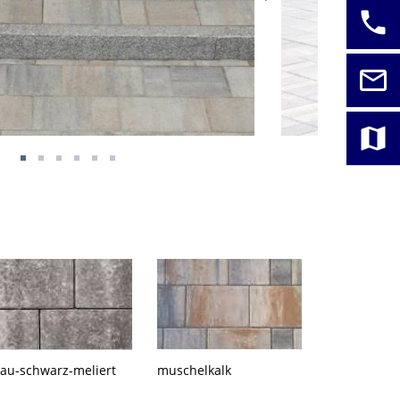
phone
mail_outline
map
rau-schwarz-meliert
muschelkalk